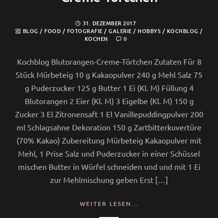
31. DEZEMBER 2017
BLOG
/
FOOD
/
FOTOGRAFIE
/
GALERIE
/
HOBBYS
/
KOCHBLOG
/
KOCHEN
0
Kochblog Blutorangen-Creme-Törtchen Zutaten Für 8
Stück Mürbeteig 10 g Kakaopulver 240 g Mehl Salz 75
g Puderzucker 125 g Butter 1 Ei (Kl. M) Füllung 4
Blutorangen 2 Eier (Kl. M) 3 Eigelbe (Kl. M) 150 g
Zucker 3 El Zitronensaft 1 El Vanillepuddingpulver 200
ml Schlagsahne Dekoration 150 g Zartbitterkuvertüre
(70% Kakao) Zubereitung Mürbeteig Kakaopulver mit
Mehl, 1 Prise Salz und Puderzucker in einer Schüssel
mischen Butter in Würfel schneiden und und mit 1 Ei
zur Mehlmischung geben Erst […]
WEITER LESEN...