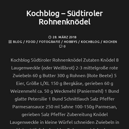
Kochblog – Südtiroler
Rohnenknödel
28. MÄRZ 2018
BLOG
/
FOOD
/
FOTOGRAFIE
/
HOBBYS
/
KOCHBLOG
/
KOCHEN
0
Kochblog Südtiroler Rohnenknödel Zutaten Knödel 8
Laugenweckle (oder Weißbrot) 2-3 mittelgroße rote
Zwiebeln 60 g Butter 300 g Rohnen (Rote Beete) 5
Eier, Größe L/XL 150 g Bergkäse, gerieben 60 g
Weizenmehl ca. 50 g Weckmehl (Paniermehl) 1 Bund
glatte Petersilie 1 Bund Schnittlauch Salz Pfeffer
Parmesansauce 250 ml Sahne 100-150g Parmesan,
gerieben Salz Pfeffer Zubereitung Knödel
Laugenweckle in kleine Würfel schneiden Zwiebeln in