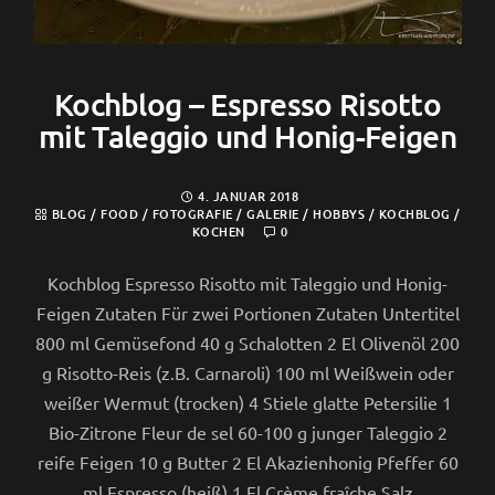
Kochblog – Espresso Risotto
mit Taleggio und Honig-Feigen
4. JANUAR 2018
BLOG
/
FOOD
/
FOTOGRAFIE
/
GALERIE
/
HOBBYS
/
KOCHBLOG
/
KOCHEN
0
Kochblog Espresso Risotto mit Taleggio und Honig-
Feigen Zutaten Für zwei Portionen Zutaten Untertitel
800 ml Gemüsefond 40 g Schalotten 2 El Olivenöl 200
g Risotto-Reis (z.B. Carnaroli) 100 ml Weißwein oder
weißer Wermut (trocken) 4 Stiele glatte Petersilie 1
Bio-Zitrone Fleur de sel 60-100 g junger Taleggio 2
reife Feigen 10 g Butter 2 El Akazienhonig Pfeffer 60
ml Espresso (heiß) 1 El Crème fraîche Salz