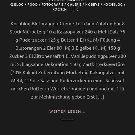
BLOG
/
FOOD
/
FOTOGRAFIE
/
GALERIE
/
HOBBYS
/
KOCHBLOG
/
KOCHEN
0
Kochblog Blutorangen-Creme-Törtchen Zutaten Für 8
Stück Mürbeteig 10 g Kakaopulver 240 g Mehl Salz 75
g Puderzucker 125 g Butter 1 Ei (Kl. M) Füllung 4
Blutorangen 2 Eier (Kl. M) 3 Eigelbe (Kl. M) 150 g
Zucker 3 El Zitronensaft 1 El Vanillepuddingpulver 200
ml Schlagsahne Dekoration 150 g Zartbitterkuvertüre
(70% Kakao) Zubereitung Mürbeteig Kakaopulver mit
Mehl, 1 Prise Salz und Puderzucker in einer Schüssel
mischen Butter in Würfel schneiden und und mit 1 Ei
zur Mehlmischung geben Erst […]
WEITER LESEN...