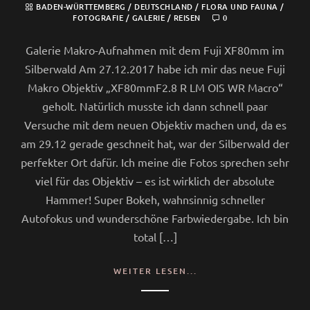
BADEN-WÜRTTEMBERG
/
DEUTSCHLAND
/
FLORA UND FAUNA
/
FOTOGRAFIE
/
GALERIE
/
REISEN
0
Galerie Makro-Aufnahmen mit dem Fuji XF80mm im
Silberwald Am 27.12.2017 habe ich mir das neue Fuji
Makro Objektiv „XF80mmF2.8 R LM OIS WR Macro“
geholt. Natürlich musste ich dann schnell paar
Versuche mit dem neuen Objektiv machen und, da es
am 29.12 gerade geschneit hat, war der Silberwald der
perfekter Ort dafür. Ich meine die Fotos sprechen sehr
viel für das Objektiv – es ist wirklich der absolute
Hammer! Super Bokeh, wahnsinnig schneller
Autofokus und wunderschöne Farbwiedergabe. Ich bin
total […]
WEITER LESEN...