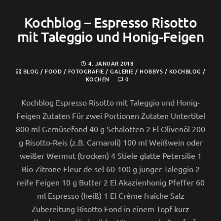
Kochblog – Espresso Risotto
mit Taleggio und Honig-Feigen
4. JANUAR 2018
BLOG
/
FOOD
/
FOTOGRAFIE
/
GALERIE
/
HOBBYS
/
KOCHBLOG
/
KOCHEN
0
Kochblog Espresso Risotto mit Taleggio und Honig-
Feigen Zutaten Für zwei Portionen Zutaten Untertitel
800 ml Gemüsefond 40 g Schalotten 2 El Olivenöl 200
g Risotto-Reis (z.B. Carnaroli) 100 ml Weißwein oder
weißer Wermut (trocken) 4 Stiele glatte Petersilie 1
Bio-Zitrone Fleur de sel 60-100 g junger Taleggio 2
reife Feigen 10 g Butter 2 El Akazienhonig Pfeffer 60
ml Espresso (heiß) 1 El Crème fraîche Salz
Zubereitung Risotto Fond in einem Topf kurz