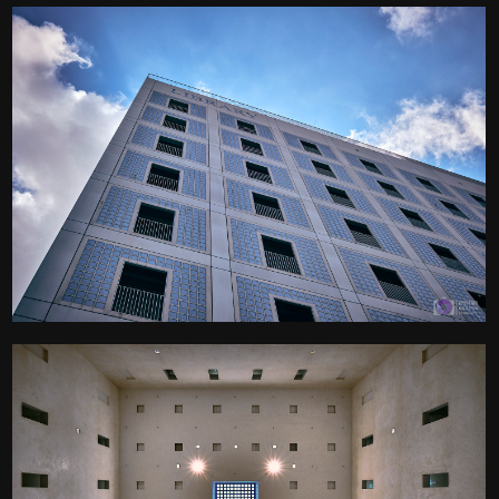
0
Die imposante Stuttgarter
Stadtbibliothek
Kamera
: X-T3 |
Blende
: f/9 |
Brennweite
: 24mm |
Belichtungszeit
: 1/250s |
ISO
: ISO-160
0