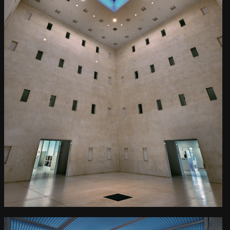
Das sogenannte "Herz" der
Stuttgarter Stadtbibliothek
Kamera
: X-T3 |
Blende
: f/8 |
Brennweite
: 10mm |
Belichtungszeit
: 1/5s |
ISO
: ISO-200