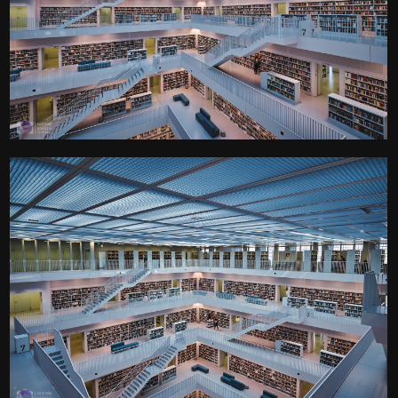
Der Galeriesaal der
Stuttgarter Stadtbibliothek
Kamera
: X-T3 |
Blende
: f/9 |
Brennweite
: 10mm |
Belichtungszeit
: 1/7s |
ISO
: ISO-160
0
Der Galeriesaal der
Stuttgarter Stadtbibliothek
Kamera
: X-T3 |
Blende
: f/9 |
Brennweite
: 13.8mm |
Belichtungszeit
: 1/7s |
ISO
: ISO-160