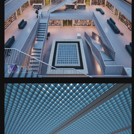
Der Galeriesaal der
Stuttgarter Stadtbibliothek
Kamera
: X-T3 |
Blende
: f/9 |
Brennweite
: 10mm |
Belichtungszeit
: 1/7s |
ISO
: ISO-160
0