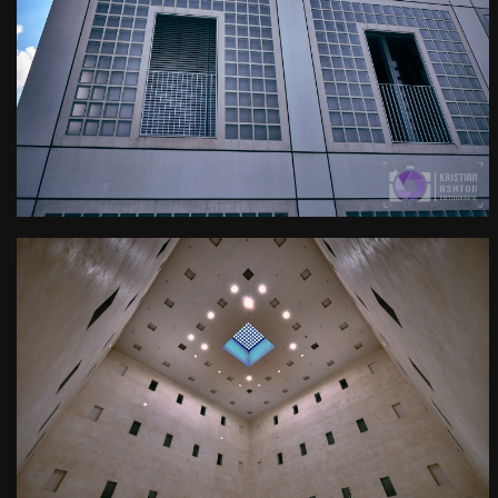
Die imposante Stuttgarter
Stadtbibliothek
Kamera
: X-T3 |
Blende
: f/9 |
Brennweite
: 13.2mm |
Belichtungszeit
: 1/150s |
ISO
: ISO-160
0
Das sogenannte "Herz" der
Stuttgarter Stadtbibliothek
Kamera
: X-T3 |
Blende
: f/8 |
Brennweite
: 10mm |