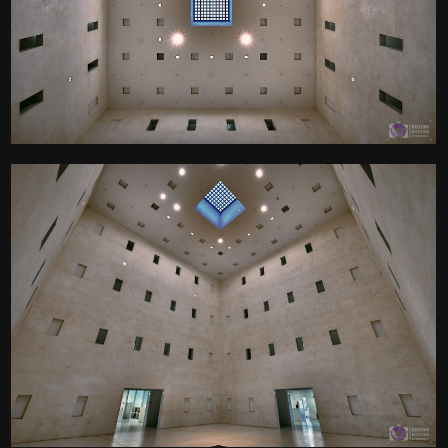
Das sogenannte "Herz" der
Stuttgarter Stadtbibliothek
Kamera
: X-T3 |
Blende
: f/8 |
Brennweite
: 10mm |
Belichtungszeit
: 1/4s |
ISO
: ISO-200
0
Das sogenannte "Herz" der
Stuttgarter Stadtbibliothek
Kamera
: X-T3 |
Blende
: f/8 |
Brennweite
: 10mm |
Belichtungszeit
: 1/4s |
ISO
: ISO-200