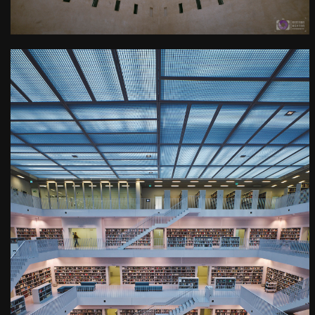
Belichtungszeit
: 1/3s |
ISO
: ISO-200
0