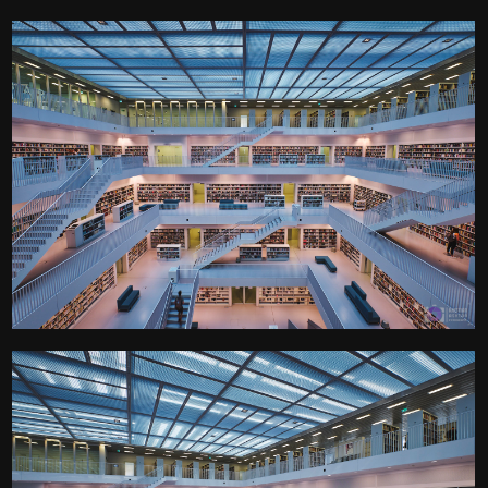
0
Der Galeriesaal der
Stuttgarter Stadtbibliothek
Kamera
: X-T3 |
Blende
: f/9 |
Brennweite
: 10mm |
Belichtungszeit
: 1/6s |
ISO
: ISO-160
0