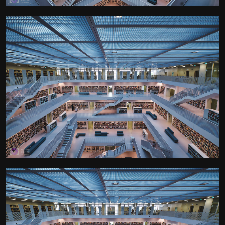
0
Der Galeriesaal der
Stuttgarter Stadtbibliothek
Kamera
: X-T3 |
Blende
: f/9 |
Brennweite
: 10mm |
Belichtungszeit
: 1/7s |
ISO
: ISO-160
0