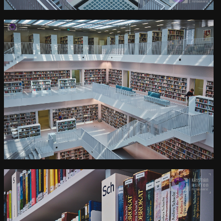
0
Der Galeriesaal der
Stuttgarter Stadtbibliothek
Kamera
: X-T3 |
Blende
: f/8 |
Brennweite
: 24mm |
Belichtungszeit
: 1/17s |
ISO
: ISO-200
0