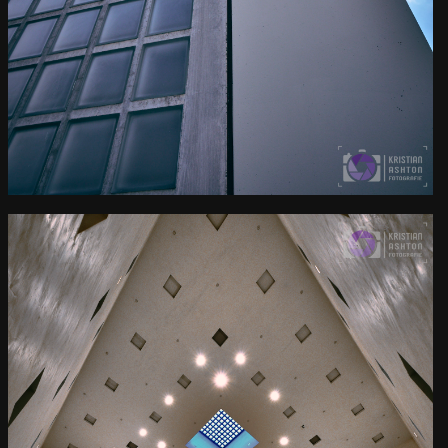
Die imposante Stuttgarter
Stadtbibliothek
Kamera
: X-T3 |
Blende
: f/9 |
Brennweite
: 12mm |
Belichtungszeit
: 1/180s |
ISO
: ISO-160
0