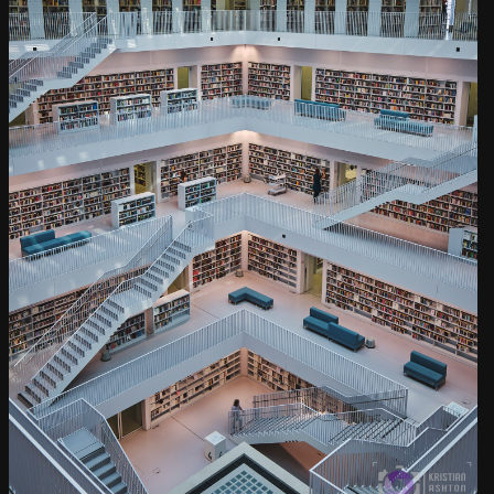
Der Galeriesaal der
Stuttgarter Stadtbibliothek
Kamera
: X-T3 |
Blende
: f/9 |
Brennweite
: 20mm |
Belichtungszeit
: 1/9s |
ISO
: ISO-160