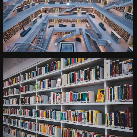
Der Galeriesaal der
Stuttgarter Stadtbibliothek
Kamera
: X-T3 |
Blende
: f/9 |
Brennweite
: 10mm |
Belichtungszeit
: 1/6s |
ISO
: ISO-160
0
Überall Bücher - was erwartet
man sonst in einer Bibliothek
Kamera
: X-T3 |
Blende
: f/8 |
Brennweite
: 24mm |
Belichtungszeit
: 1/9s |
ISO
: ISO-200