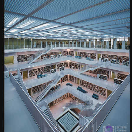
Der Galeriesaal der
Stuttgarter Stadtbibliothek
Kamera
: X-T3 |
Blende
: f/9 |
Brennweite
: 10mm |
Belichtungszeit
: 1/9s |
ISO
: ISO-160