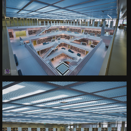
0
Der Galeriesaal der
Stuttgarter Stadtbibliothek
Kamera
: X-T3 |
Blende
: f/9 |
Brennweite
: 10mm |
Belichtungszeit
: 1/7s |
ISO
: ISO-160
0