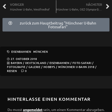
VORIGER
NÄCHSTER
Münchner U-Bahn, Westfriedhof
Münchner U-Bahn, OEZ Olympia-Einkaufszentrum
zurück zum Hauptbeitrag "Münchner U-Bahn
Fotosafari"
EISENBAHNEN
MÜNCHEN
27. OKTOBER 2018
BAYERN
/
DEUTSCHLAND
/
EISENBAHNEN
/
FOTO-SAFARI
/
FOTOGRAFIE
/
GALERIE
/
HOBBYS
/
MÜNCHNER U-BAHN 2018
/
REISEN
0
HINTERLASSE EINEN KOMMENTAR
Du musst
angemeldet
sein, um einen Kommentar abzugeben.