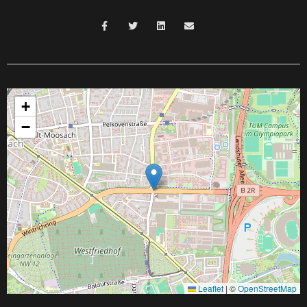
+
−
Leaflet
|
©
OpenStreetMap