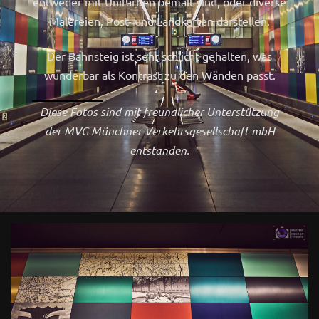
entweder mit Unifarben bemalt sind, oder diverse
Malereien, Post- und Landkarten darstellen.
Der Bahnsteig ist sehr schlicht gehalten, was
wunderbar als Kontrast zu den Wänden passt.
Diese Fotos sind mit freundlicher Unterstützung
der MVG Münchner Verkehrsgesellschaft mbH
entstanden.
0