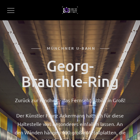
MÜNCHNER U-BAHN
Georg-
Brauchle-Ring
Zurück zur Kindheit - das Fernsehtestbild in Groß!
Der Künstler Franz Ackermann hat sich für diese
Haltestelle was besonderes einfallen lassen. An
den Wänden hängen 400 große Metallplatten, die