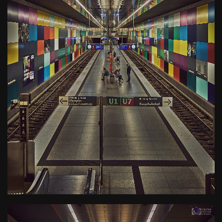
U-Bahn Haltestelle Georg-
Brauchle-Ring
Kamera
: X-T3 |
Blende
: f/8 |
Brennweite
: 21.9mm |
Belichtungszeit
: 1/6s |
ISO
: ISO-400
0