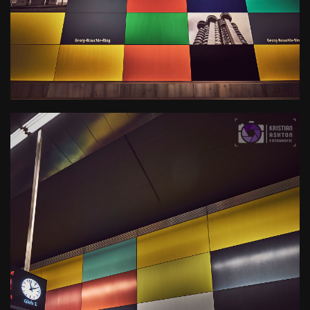
U-Bahn Haltestelle Georg-
Brauchle-Ring
Kamera
: X-T3 |
Blende
: f/7.1 |
Brennweite
: 10mm |
Belichtungszeit
: 1/5s |
ISO
: ISO-400
0