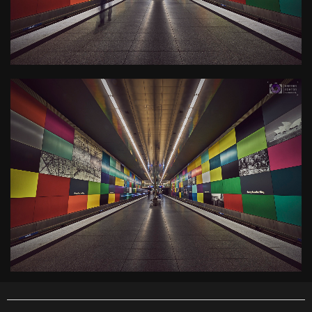
Kamera
: X-T3 |
Blende
: f/16 |
Brennweite
: 10mm |
Belichtungszeit
: 1.3s |
ISO
: ISO-160
0
U-Bahn Haltestelle Georg-
Brauchle-Ring
Kamera
: X-T3 |
Blende
: f/22 |
Brennweite
: 10mm |
Belichtungszeit
: 4s |
ISO
: ISO-160