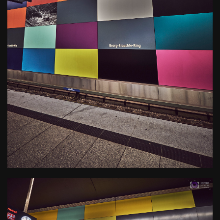
U-Bahn Haltestelle Georg-
Brauchle-Ring
Kamera
: X-T3 |
Blende
: f/7.1 |
Brennweite
: 11mm |
Belichtungszeit
: 1/6s |
ISO
: ISO-400
0