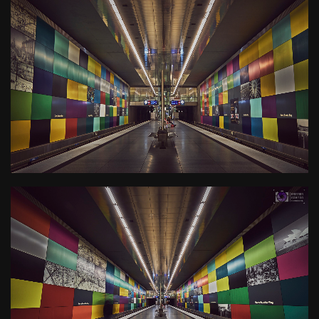
U-Bahn Haltestelle Georg-
Brauchle-Ring
Kamera
: X-T3 |
Blende
: f/22 |
Brennweite
: 24mm |
Belichtungszeit
: 3s |
ISO
: ISO-160
0
U-Bahn Haltestelle Georg-
Brauchle-Ring