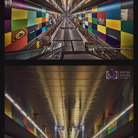
U-Bahn Haltestelle Georg-
Brauchle-Ring
Kamera
: X-T3 |
Blende
: f/8 |
Brennweite
: 10mm |
Belichtungszeit
: 1/4s |
ISO
: ISO-400
0