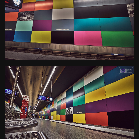
U-Bahn Haltestelle Georg-
Brauchle-Ring
Kamera
: X-T3 |
Blende
: f/7.1 |
Brennweite
: 10mm |
Belichtungszeit
: 1/4s |
ISO
: ISO-400
0
U-Bahn Haltestelle Georg-
Brauchle-Ring
Kamera
: X-T3 |
Blende
: f/7.1 |
Brennweite
: 10mm |
Belichtungszeit
: 1/7s |
ISO
: ISO-400