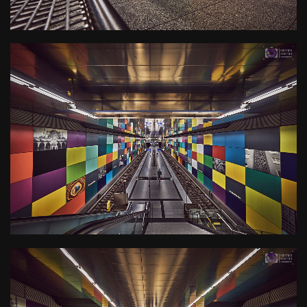
0
U-Bahn Haltestelle Georg-
Brauchle-Ring
Kamera
: X-T3 |
Blende
: f/8 |
Brennweite
: 10mm |
Belichtungszeit
: 1/3s |
ISO
: ISO-400
0