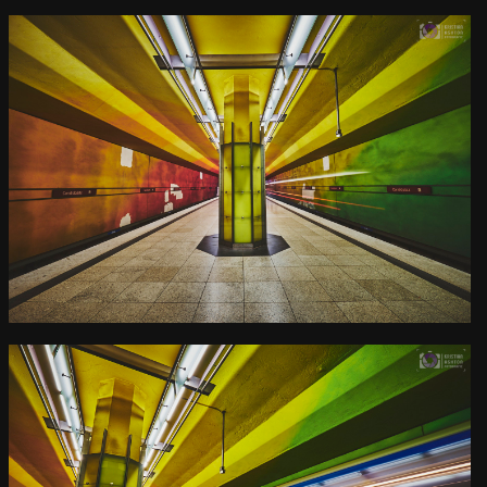
1
U-Bahn Haltestelle
Candidplatz
Kamera
: X-T3 |
Blende
: f/18 |
Brennweite
: 10mm |
Belichtungszeit
: 5s |
ISO
: ISO-160
0