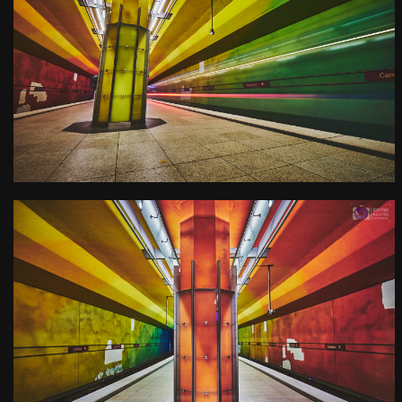
U-Bahn Haltestelle
Candidplatz
Kamera
: X-T3 |
Blende
: f/20 |
Brennweite
: 11mm |
Belichtungszeit
: 5s |
ISO
: ISO-160
0
U-Bahn Haltestelle
Candidplatz
Kamera
: X-T3 |
Blende
: f/8 |
Brennweite
: 15.9mm |