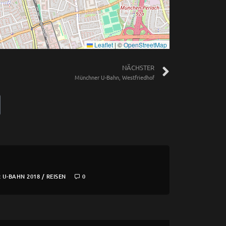
Leaflet
|
©
OpenStreetMap
NÄCHSTER
Münchner U-Bahn, Westfriedhof
U-BAHN 2018
/
REISEN
0