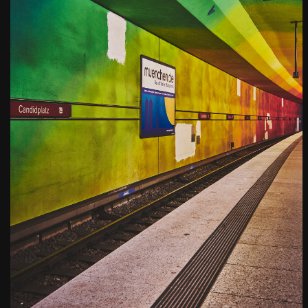
U-Bahn Haltestelle
Candidplatz
Kamera
: X-T3 |
Blende
: f/8 |
Brennweite
: 24mm |
Belichtungszeit
: 1/3s |
ISO
: ISO-800