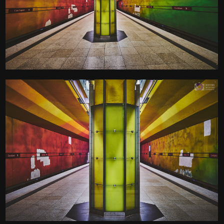
Candidplatz
Kamera
: X-T3 |
Blende
: f/8 |
Brennweite
: 10mm |
Belichtungszeit
: 1/4s |
ISO
: ISO-800
0
U-Bahn Haltestelle
Candidplatz
Kamera
: X-T3 |
Blende
: f/7.1 |
Brennweite
: 24mm |
Belichtungszeit
: 1s |
ISO
: ISO-160