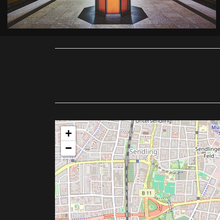
Belichtungszeit
: 1/3s |
ISO
: ISO-800
+
−