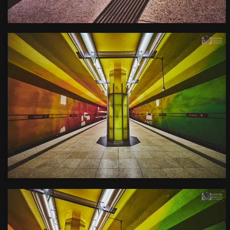
0
U-Bahn Haltestelle
Candidplatz
Kamera
: X-T3 |
Blende
: f/18 |
Brennweite
: 10mm |
Belichtungszeit
: 5s |
ISO
: ISO-160
0