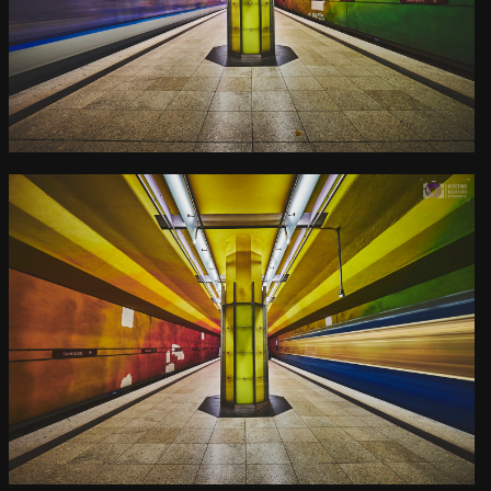
Candidplatz
Kamera
: X-T3 |
Blende
: f/8 |
Brennweite
: 10mm |
Belichtungszeit
: 1s |
ISO
: ISO-160
0
U-Bahn Haltestelle
Candidplatz
Kamera
: X-T3 |
Blende
: f/11 |
Brennweite
: 10mm |
Belichtungszeit
: 2s |
ISO
: ISO-160