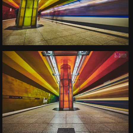
U-Bahn Haltestelle
Candidplatz
Kamera
: X-T3 |
Blende
: f/18 |
Brennweite
: 11mm |
Belichtungszeit
: 5s |
ISO
: ISO-160
0
U-Bahn Haltestelle
Candidplatz
Kamera
: X-T3 |
Blende
: f/16 |
Brennweite
: 10.5mm |
Belichtungszeit
: 4s |
ISO
: ISO-160