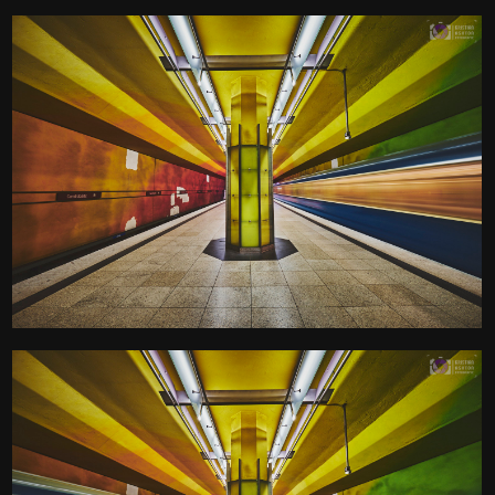
1
U-Bahn Haltestelle
Candidplatz
Kamera
: X-T3 |
Blende
: f/14 |
Brennweite
: 10mm |
Belichtungszeit
: 3s |
ISO
: ISO-160
0