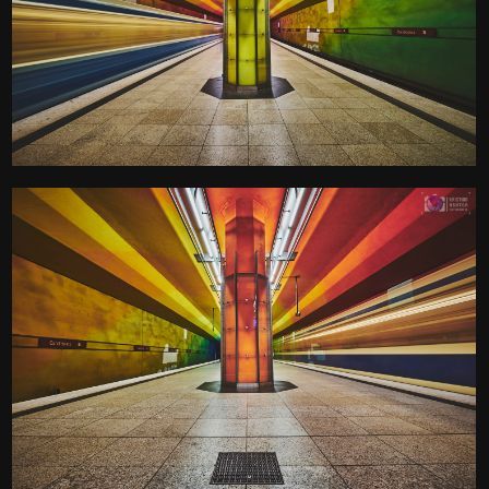
U-Bahn Haltestelle
Candidplatz
Kamera
: X-T3 |
Blende
: f/18 |
Brennweite
: 10mm |
Belichtungszeit
: 5s |
ISO
: ISO-160
0
U-Bahn Haltestelle
Candidplatz
Kamera
: X-T3 |
Blende
: f/16 |
Brennweite
: 11mm |
Belichtungszeit
: 4s |
ISO
: ISO-160