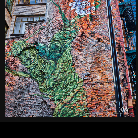
Manchester wall art
Kamera
: X-T2 |
Blende
: f/9 |
Brennweite
: 25.4mm |
Belichtungszeit
: 1/10s |
ISO
: ISO-200