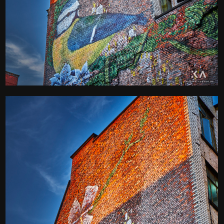
Manchester wall art
Kamera
: X-T2 |
Blende
: f/9 |
Brennweite
: 37.4mm |
Belichtungszeit
: 1/25s |
ISO
: ISO-200
0