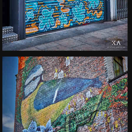
Manchester street art
Kamera
: X-T2 |
Blende
: f/9 |
Brennweite
: 27.7mm |
Belichtungszeit
: 1/6s |
ISO
: ISO-200
0
Manchester wall art
Kamera
: X-T2 |
Blende
: f/9 |
Brennweite
: 55mm |
Belichtungszeit
: 1/20s |
ISO
: ISO-200