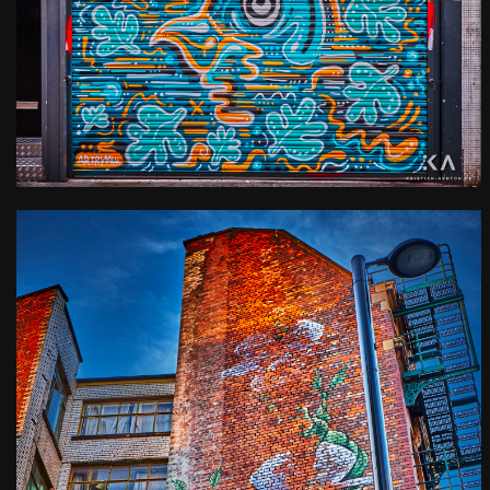
Manchester street art
Kamera
: X-T2 |
Blende
: f/9 |
Brennweite
: 22.3mm |
Belichtungszeit
: 1/7s |
ISO
: ISO-200
0