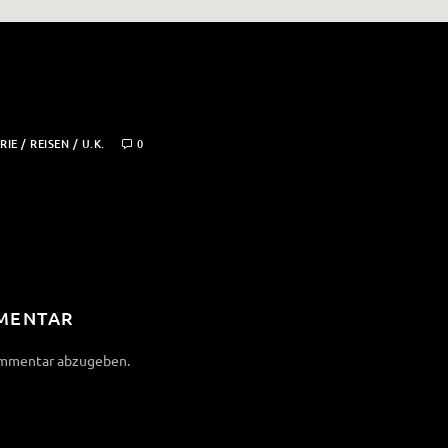
RIE
/
REISEN
/
U.K.
0
MMENTAR
ommentar abzugeben.