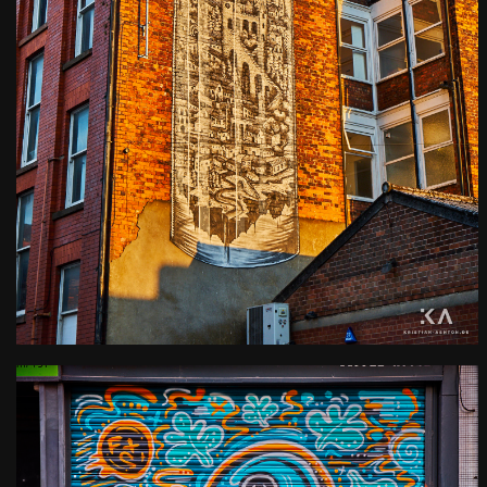
Manchester wall art
Kamera
: X-T2 |
Blende
: f/9 |
Brennweite
: 35.8mm |
Belichtungszeit
: 1/100s |
ISO
: ISO-200
0