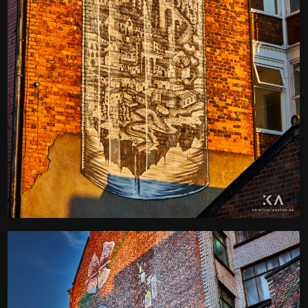
Manchester wall art
Kamera
: X-T2 |
Blende
: f/9 |
Brennweite
: 55mm |
Belichtungszeit
: 1/125s |
ISO
: ISO-200
0