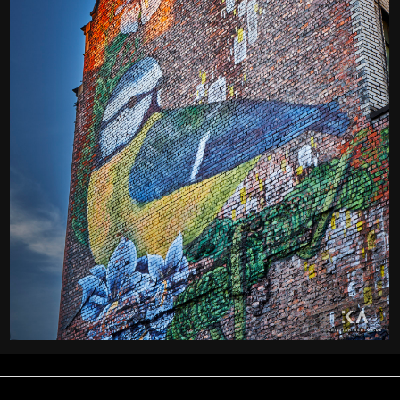
Manchester wall art
Kamera
: X-T2 |
Blende
: f/9 |
Brennweite
: 37.4mm |
Belichtungszeit
: 1/27s |
ISO
: ISO-200