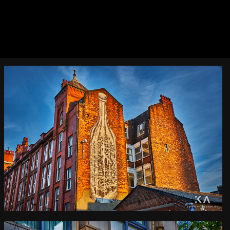
0
Manchester wall art
Kamera
: X-T2 |
Blende
: f/9 |
Brennweite
: 24.3mm |
Belichtungszeit
: 1/90s |
ISO
: ISO-200